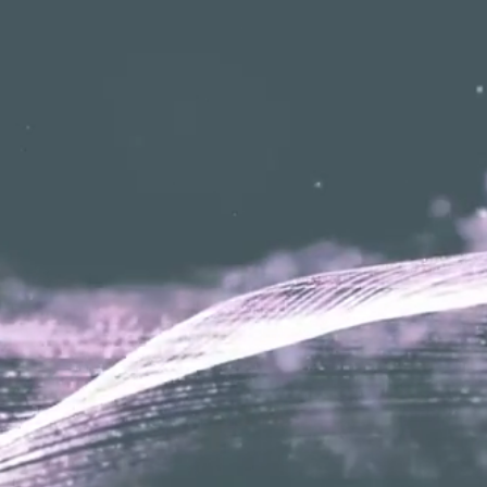
Waardevolle aandacht
Wij bieden maatwerk op basis van
persoonlijk overleg en gaan samen met u
op zoek naar oplossingen die bij uw
individuele wensen en mogelijkheden
passen.
Kennis van zaken
Wij laten ons niet leiden door de waan van
de dag maar houden vast aan onze eigen
koers. Dit doen wij op basis van extensieve
kennis en ervaring.
Lage kosten