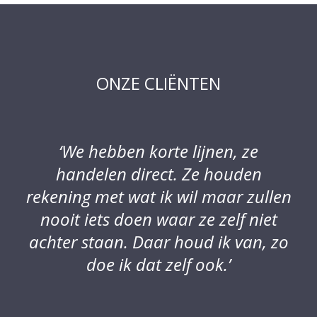
ONZE CLIËNTEN
‘We hebben korte lijnen, ze
handelen direct. Ze houden
g
rekening met wat ik wil maar zullen
mi
nooit iets doen waar ze zelf niet
v
achter staan. Daar houd ik van, zo
doe ik dat zelf ook.’
b
ov