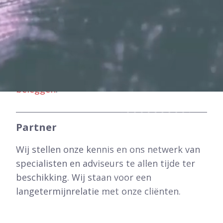
Met ons consistente beleggingsbeleid
streven wij marktconforme rendementen na
met lage kosten. Beleggen brengt echter
risico’s met zich mee. U kunt uw inleg
verliezen.
Lees meer over de risico's van
beleggen
.
Partner
Wij stellen onze kennis en ons netwerk van
specialisten en adviseurs te allen tijde ter
beschikking. Wij staan voor een
langetermijnrelatie met onze cliënten.