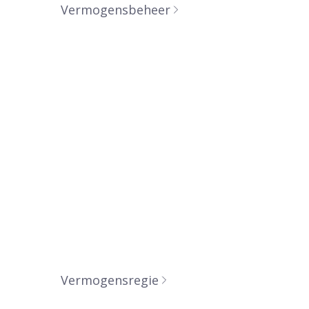
Vermogensbeheer
VERMOGENSREGIE
Samen met u geven we daarbij
aandacht aan het specificeren van de
uitgangspunten en doelstellingen
ten aanzien van alle
vermogenscomponenten.
Vermogensregie